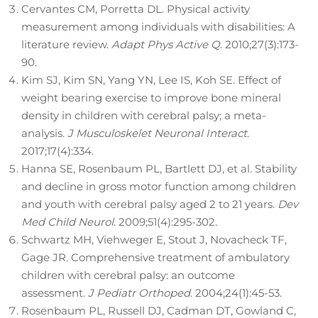
Cervantes CM, Porretta DL. Physical activity
measurement among individuals with disabilities: A
literature review.
Adapt Phys Active Q
. 2010;27(3):173-
90.
Kim SJ, Kim SN, Yang YN, Lee IS, Koh SE. Effect of
weight bearing exercise to improve bone mineral
density in children with cerebral palsy; a meta-
analysis.
J Musculoskelet Neuronal Interact
.
2017;17(4):334.
Hanna SE, Rosenbaum PL, Bartlett DJ, et al. Stability
and decline in gross motor function among children
and youth with cerebral palsy aged 2 to 21 years.
Dev
Med Child Neurol
. 2009;51(4):295-302.
Schwartz MH, Viehweger E, Stout J, Novacheck TF,
Gage JR. Comprehensive treatment of ambulatory
children with cerebral palsy: an outcome
assessment.
J Pediatr Orthoped
. 2004;24(1):45-53.
Rosenbaum PL, Russell DJ, Cadman DT, Gowland C,