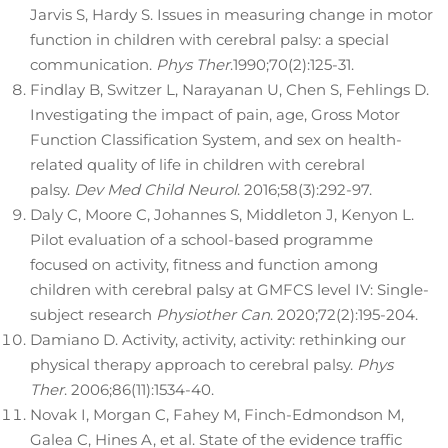
Jarvis S, Hardy S. Issues in measuring change in motor
function in children with cerebral palsy: a special
communication.
Phys Ther
.1990;70(2):125-31.
Findlay B, Switzer L, Narayanan U, Chen S, Fehlings D.
Investigating the impact of pain, age, Gross Motor
Function Classification System, and sex on health-
related quality of life in children with cerebral
palsy.
Dev Med Child Neurol
. 2016;58(3):292-97.
Daly C, Moore C, Johannes S, Middleton J, Kenyon L.
Pilot evaluation of a school-based programme
focused on activity, fitness and function among
children with cerebral palsy at GMFCS level IV: Single-
subject research
Physiother Can
. 2020;72(2):195-204.
Damiano D. Activity, activity, activity: rethinking our
physical therapy approach to cerebral palsy.
Phys
Ther
. 2006;86(11):1534-40.
Novak I, Morgan C, Fahey M, Finch-Edmondson M,
Galea C, Hines A, et al. State of the evidence traffic