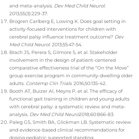
and meta-analysis.
Dev Med Child Neurol
.
2013;55(3):229-37.
Brogren Carlberg E, Lowing K. Does goal setting in
activity-focused interventions for children with
cerebral palsy influence treatment outcome?
Dev
Med Child Neurol
. 2013;55:47-54.
Brach JS, Perera S, Gilmore S, et al. Stakeholder
involvement in the design of patient-centered
comparative effectiveness trial of the “On the Move”
group exercise program in community-dwelling older
adults.
Contemp Clin Trials
. 2016;50:135-42.
Booth AT, Buizer AI, Meyns P, et al. The efficacy of
functional gait training in children and young adults
with cerebral palsy: a systematic review and meta-
analysis.
Dev Med Child Neuro
2018;60:866-83.
Paleg GS, Smith BA, Glickman LB. Systematic review
and evidence-based clinical recommendations for
dosing pediatric supported standing