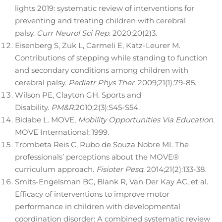
lights 2019: systematic review of interventions for
preventing and treating children with cerebral
palsy.
Curr Neurol Sci Rep
. 2020;20(2)3.
Eisenberg S, Zuk L, Carmeli E, Katz-Leurer M.
Contributions of stepping while standing to function
and secondary conditions among children with
cerebral palsy.
Pediatr Phys Ther
. 2009;21(1):79-85.
Wilson PE, Clayton GH. Sports and
Disability.
PM&R
.2010;2(3):S45-S54.
Bidabe L. MOVE,
Mobility Opportunities Via Education
.
MOVE International; 1999.
Trombeta Reis C, Rubo de Souza Nobre MI. The
professionals’ perceptions about the MOVE®
curriculum approach.
Fisioter Pesq
. 2014;21(2):133-38.
Smits-Engelsman BC, Blank R, Van Der Kay AC, et al.
Efficacy of interventions to improve motor
performance in children with developmental
coordination disorder: A combined systematic review