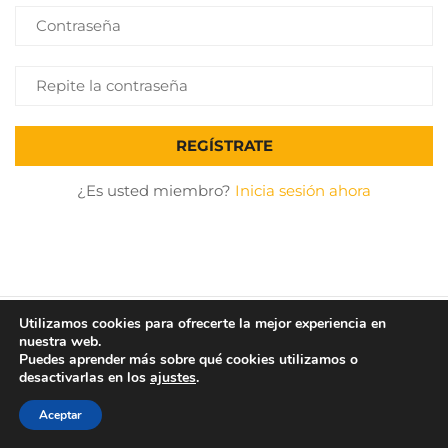
¿Es usted miembro?
Inicia sesión ahora
Utilizamos cookies para ofrecerte la mejor experiencia en
Rehacademia funciona gracias a
WordPress
nuestra web.
Puedes aprender más sobre qué cookies utilizamos o
desactivarlas en los
ajustes
.
Aceptar