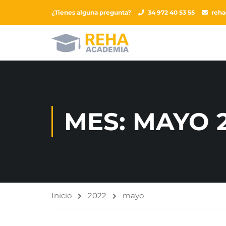
¿Tienes alguna pregunta?
34 972 40 53 55
reh
MES: MAYO 
Inicio
2022
mayo