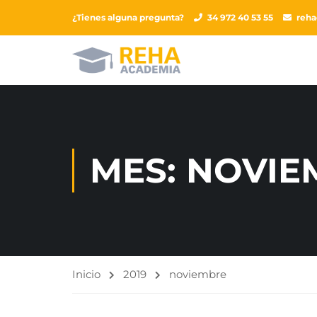
¿Tienes alguna pregunta?
34 972 40 53 55
reh
MES: NOVIE
Inicio
2019
noviembre