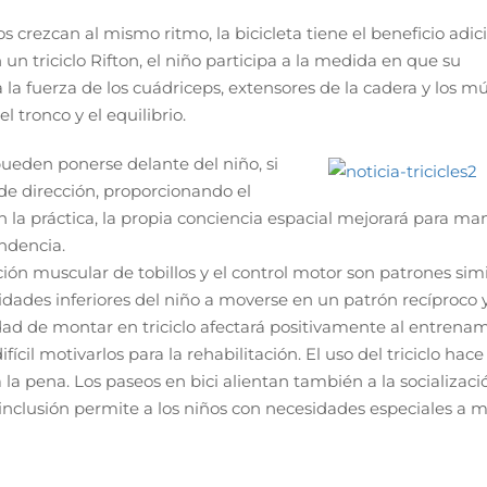
crezcan al mismo ritmo, la bicicleta tiene el beneficio adic
n un triciclo Rifton, el niño participa a la medida en que su
 la fuerza de los cuádriceps, extensores de la cadera y los m
l tronco y el equilibrio.
ueden ponerse delante del niño, si
a de dirección, proporcionando el
on la práctica, la propia conciencia espacial mejorará para ma
ndencia.
ivación muscular de tobillos y el control motor son patrones sim
idades inferiores del niño a moverse en un patrón recíproco 
idad de montar en triciclo afectará positivamente al entrena
ícil motivarlos para la rehabilitación. El uso del triciclo hace
la pena. Los paseos en bici alientan también a la socializació
 inclusión permite a los niños con necesidades especiales a 