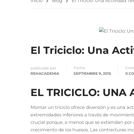
Inicio
Blog
El Triciclo: Una Actividad T
El Triciclo: Una Ac
Fecha
Com
publicado por
REHACADEMIA
SEPTIEMBRE 9, 2015
0 C
EL TRICICLO: UNA
Montar un triciclo ofrece diversión y es una ac
extremidades inferiores a través de movimiento
crucial porque, a menos que se extiendan por
crecimiento de los huesos. Las contracturas in