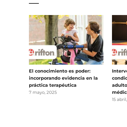
El conocimiento es poder:
Interv
incorporando evidencia en la
condic
práctica terapéutica
adult
7 mayo, 2025
médic
15 abril