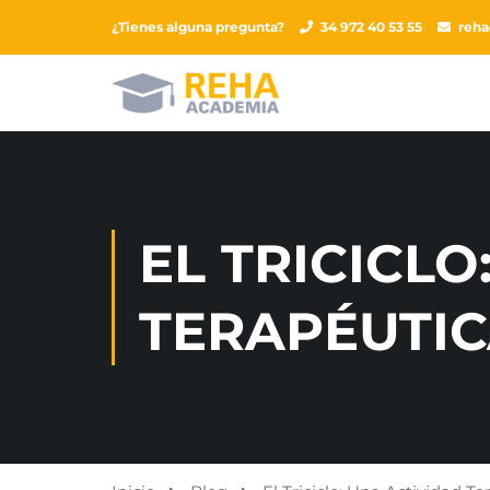
¿Tienes alguna pregunta?
34 972 40 53 55
reh
EL TRICICLO
TERAPÉUTI