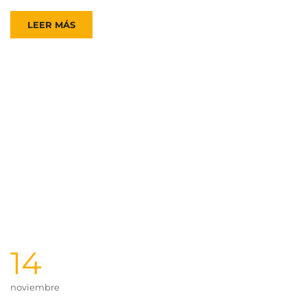
LEER MÁS
14
noviembre
Nuevo enfoque postural en el
posicionamiento 24 horas
Comentarios
0 COMENTARIOS
Descarga la versión en PDF. Nuestro cuerpo y la
gravedad El cuidado postural durante las veinticuatro