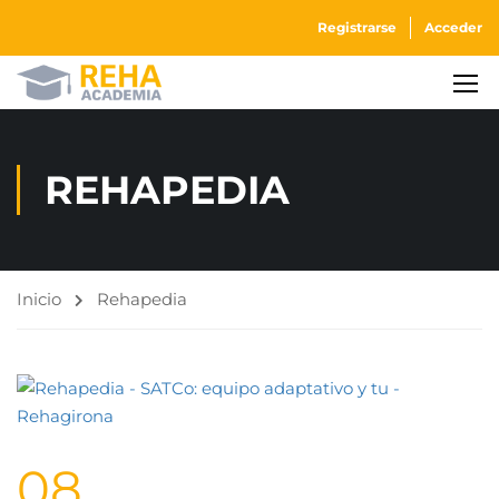
Registrarse
Acceder
REHAPEDIA
Inicio
Rehapedia
08