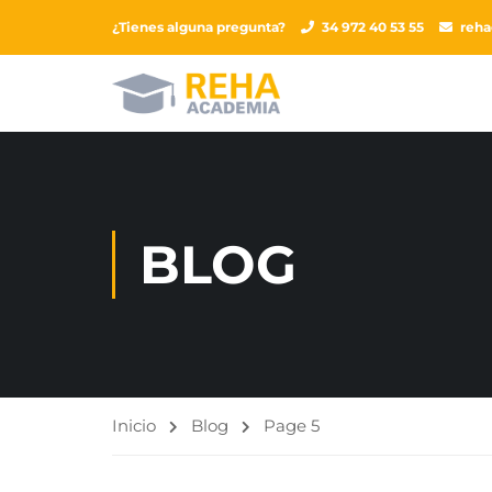
¿Tienes alguna pregunta?
34 972 40 53 55
reh
BLOG
Inicio
Blog
Page 5