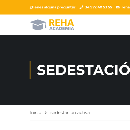
¿Tienes alguna pregunta?
34 972 40 53 55
reh
SEDESTACIÓ
Inicio
sedestación activa