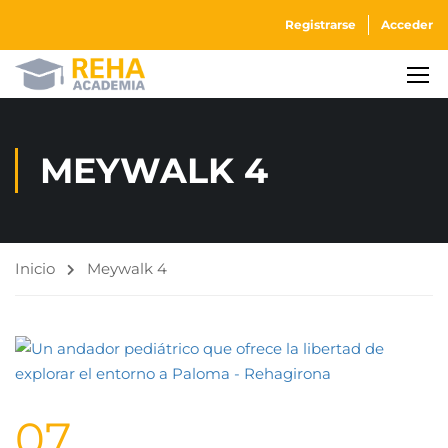
Registrarse
Acceder
MEYWALK 4
Inicio
Meywalk 4
07