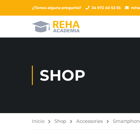
¿Tienes alguna pregunta?
34 972 40 53 55
reh
SHOP
Inicio
Shop
Accessories
Smartphone