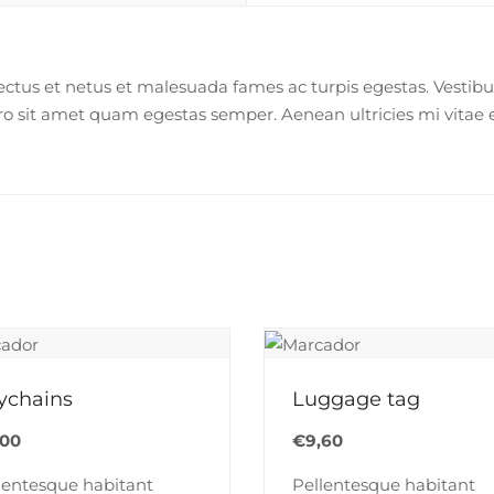
ctus et netus et malesuada fames ac turpis egestas. Vestibul
ro sit amet quam egestas semper. Aenean ultricies mi vitae es
ychains
Luggage tag
,00
€
9,60
lentesque habitant
Pellentesque habitant