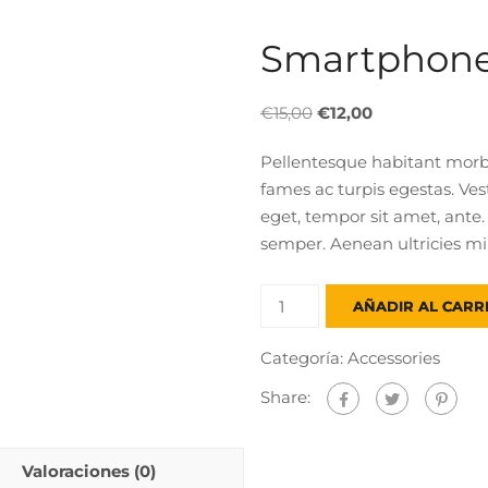
Smartphone
El
El
€
15,00
€
12,00
precio
precio
Pellentesque habitant morbi
original
actual
fames ac turpis egestas. Ves
era:
es:
eget, tempor sit amet, ante
€15,00.
€12,00.
semper. Aenean ultricies mi v
Smartphone
AÑADIR AL CARR
cases
cantidad
Categoría:
Accessories
Share:
Valoraciones (0)