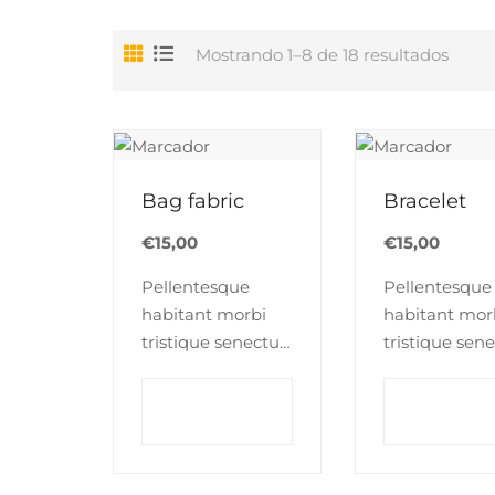
Mostrando 1–8 de 18 resultados
Bag fabric
Bracelet
€
15,00
€
15,00
Pellentesque
Pellentesque
habitant morbi
habitant mor
tristique senectus
tristique sen
et netus et
et netus et
malesuada fames
malesuada f
Añadir
Añadi
al carrito
al carrito
ac turpis egestas.
ac turpis eges
Vestibulum tortor
Vestibulum to
quam, feugiat
quam, feugia