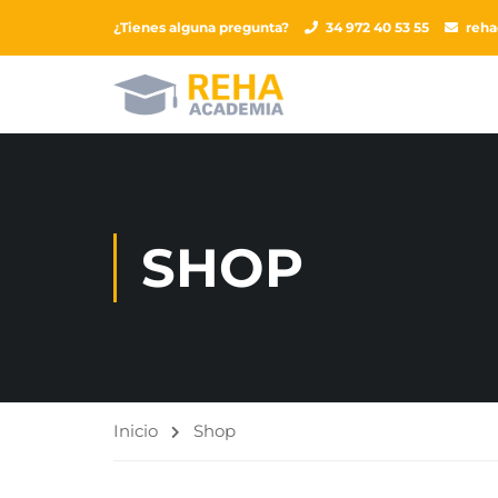
¿Tienes alguna pregunta?
34 972 40 53 55
reh
SHOP
Inicio
Shop