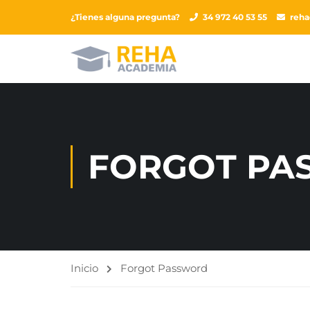
¿Tienes alguna pregunta?
34 972 40 53 55
reh
FORGOT PA
Inicio
Forgot Password