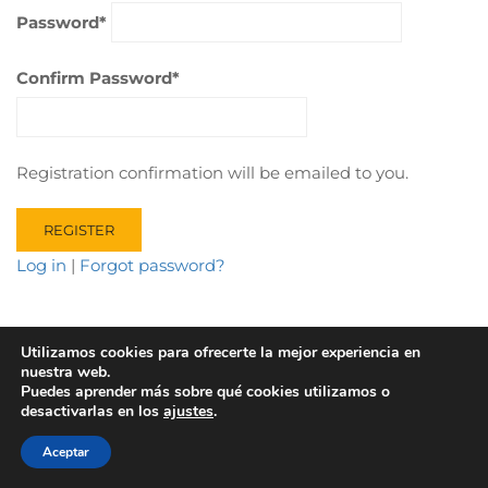
Password
*
Confirm Password
*
Registration confirmation will be emailed to you.
Log in
|
Forgot password?
Utilizamos cookies para ofrecerte la mejor experiencia en
nuestra web.
Rehacademia funciona gracias a
WordPress
Puedes aprender más sobre qué cookies utilizamos o
desactivarlas en los
ajustes
.
Aceptar