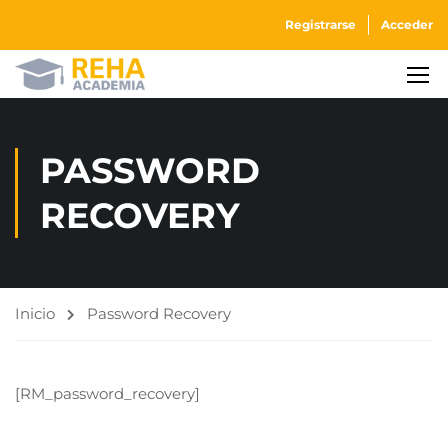
Registrarse
Acceder
PASSWORD
RECOVERY
Inicio
Password Recovery
[RM_password_recovery]