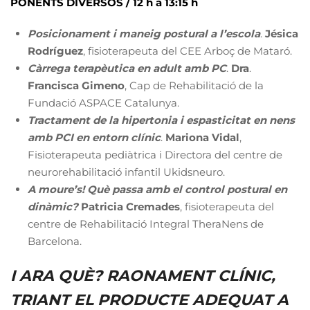
PONENTS DIVERSOS /
12 h a 13:15 h
Posicionament i maneig postural a l’escola
.
Jésica
Rodríguez
, fisioterapeuta del CEE Arboç de Mataró.
Càrrega terapèutica en adult amb PC
.
Dra
.
Francisca
Gimeno
, Cap de Rehabilitació de la
Fundació ASPACE Catalunya.
Tractament de la hipertonia i espasticitat en nens
amb PCI en entorn clínic
.
Mariona
Vidal
,
Fisioterapeuta pediàtrica i Directora del centre de
neurorehabilitació infantil Ukidsneuro.
A moure’s! Què passa amb el control postural en
dinàmic?
Patricia
Cremades
, fisioterapeuta del
centre de Rehabilitació Integral TheraNens de
Barcelona.
I ARA QUÈ? RAONAMENT CLÍNIC,
TRIANT EL PRODUCTE ADEQUAT A