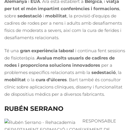
Alemanya
i
EUA
. Ara està establert a
Bèlgica
, i
viatja
per tot el món impartint conferències i formacions
,
sobre
sedestació
i
mobilitat
, la provisió d’equips de
cadires de rodes per a nens i adults amb desafiaments
físics de moderats a severs, així com la cura de ferides i
desafiaments relacionats.
Té una
gran experiència laboral
i continua fent sessions
de fisioteràpia.
Avalua molts usuaris de cadires de
rodes i proporciona solucions innovadores
per a
problemes específics relacionats amb la
sedestació
, la
mobilitat
o la
cura
d’
úlceres
. Bart també és consultor
clínic sobre aplicacions clíniques, disseny i funcionalitat
de dispositius mèdics per a diversos fabricants.
RUBÉN SERRANO
RESPONSABLE
DEPARTAMENT FORMACIÓ I CONEIXEMENT DE