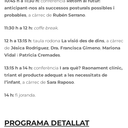
10:45 h a 11:30 h:
conferència
Retorn al futur:
anticipant-nos als successos posturals possibles i
probables
, a càrrec de
Rubén Serrano
.
11:30 h a 12 h:
coffe break
.
12 h a 13:15 h
: taula rodona
La visió des de dins
, a càrrec
de
Jésica Rodríguez
,
Dra. Francisca Gimeno
,
Mariona
Vidal
i
Patricia
Cremades
.
13:15 h a 14 h:
conferència
I ara què? Raonament clínic,
triant el producte adequat a les necessitats de
l’infant
, a càrrec de
Sara Raposo
.
14 h:
fi joranda.
PROGRAMA DETALLAT